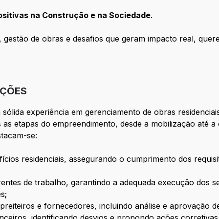
ositivas na Construção e na Sociedade
.
, gestão de obras e desafios que geram impacto real, que
IÇÕES
sólida experiência em gerenciamento de obras residenciai
 as etapas do empreendimento, desde a mobilização até a en
stacam-se:
fícios residenciais, assegurando o cumprimento dos requisi
ntes de trabalho, garantindo a adequada execução dos ser
s;
preiteiros e fornecedores, incluindo análise e aprovação d
nceiros, identificando desvios e propondo ações corretivas