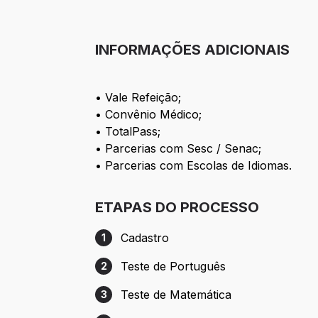
INFORMAÇÕES ADICIONAIS
• Vale Refeição;
• Convênio Médico;
• TotalPass;
• Parcerias com Sesc / Senac;
• Parcerias com Escolas de Idiomas.
ETAPAS DO PROCESSO
Cadastro
1
Etapa 1: Cadastro
Teste de Português
2
Etapa 2: Teste de Português
Teste de Matemática
3
Etapa 3: Teste de Matemática